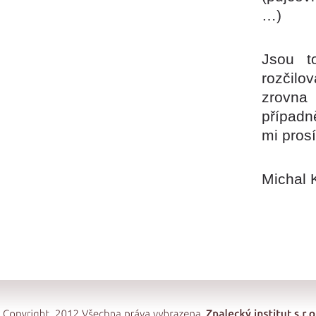
…)
Jsou t
rozčilo
zrovna 
případn
mi pros
Michal 