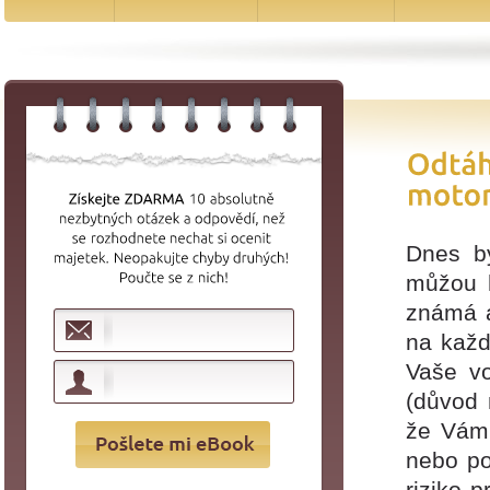
Dnes b
můžou h
známá a
na každ
Vaše vo
(důvod 
že Vám 
nebo po
riziko 