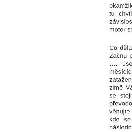
okamžik
tu chví
závislo
motor se
Co děla
Začnu p
…. “Jse
měsící
zatažen
zimě Vá
se, ste
převodo
věnujte
kde se
následn