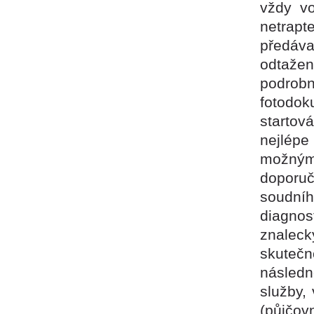
vždy vo
netrap
předáva
odtažen
podrob
fotodo
startov
nejlépe
možným
doporuč
soudní
diagnos
znaleck
skutečn
násled
služby,
(půjčov