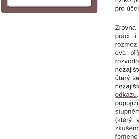
pro úče
Zrovna 
práci i
rozmezí
dva př
rozvod
nezajiš
úterý s
nezajiš
odkazu
popojíž
stupně
(který 
zkušeno
řemene 