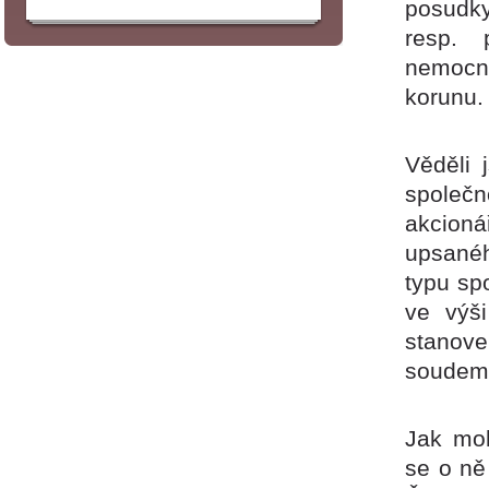
posudk
resp. 
nemocný
korunu.
Věděli 
společ
akcioná
upsanéh
typu sp
ve výš
stanov
soudem
Jak moh
se o ně