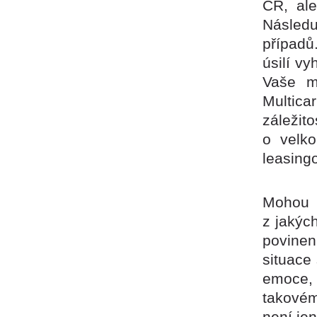
ČR, ale
Následu
případů
úsilí v
Vaše m
Multic
záležit
o velko
leasing
Mohou 
z jakýc
povinen 
situace
emoce, 
takovém
není jen