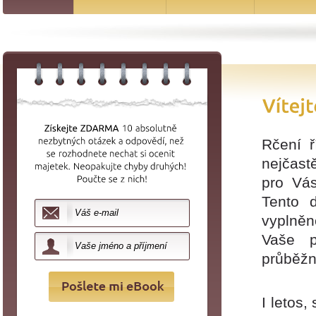
Rčení ř
nejčast
pro Vás
Tento 
vyplněn
Vaše p
průběžn
I letos