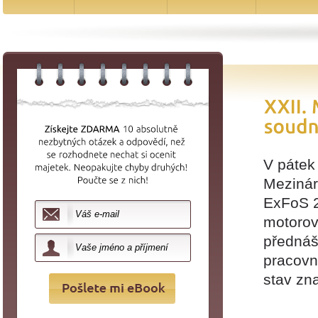
V pátek
Mezinár
ExFoS 2
motorov
přednáše
pracovn
stav zna