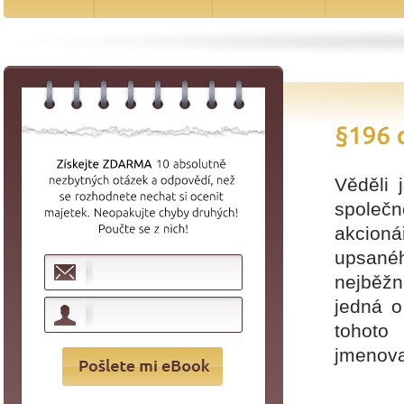
Věděli 
společ
akcioná
upsan
nejběž
jedná o
tohoto
jmenov